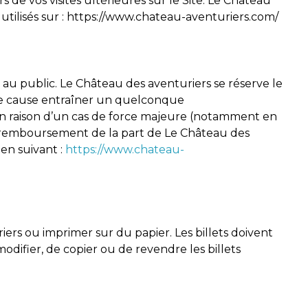
 de vos visites ultérieures sur le Site. Le Château
s utilisés sur : https://www.chateau-aventuriers.com/
rt au public. Le Château des aventuriers se réserve le
t de cause entraîner un quelconque
en raison d’un cas de force majeure (notamment en
un remboursement de la part de Le Château des
ien suivant :
https://www.chateau-
iers ou imprimer sur du papier. Les billets doivent
odifier, de copier ou de revendre les billets