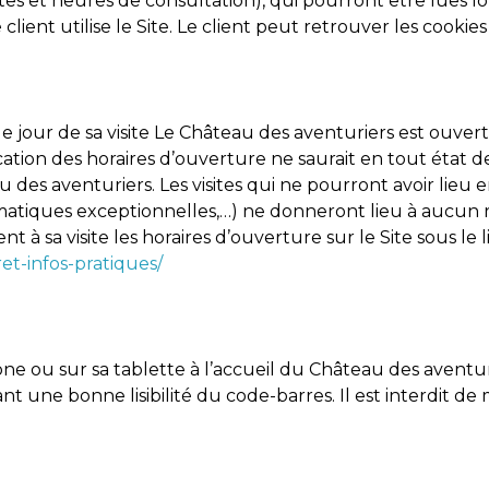
s et heures de consultation), qui pourront être lues lors
lient utilise le Site. Le client peut retrouver les cookie
e le jour de sa visite Le Château des aventuriers est ouve
fication des horaires d’ouverture ne saurait en tout éta
es aventuriers. Les visites qui ne pourront avoir lieu 
climatiques exceptionnelles,…) ne donneront lieu à auc
nt à sa visite les horaires d’ouverture sur le Site sous le l
et-infos-pratiques/
ne ou sur sa tablette à l’accueil du Château des aventur
une bonne lisibilité du code-barres. Il est interdit de m