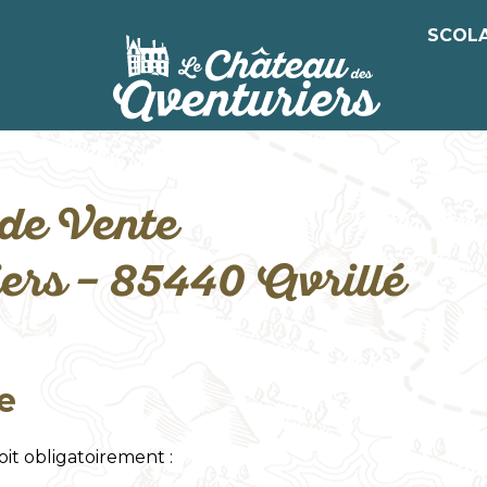
SCOLA
ACCUEIL
Sco
Gr
Pro
CSE
 de Vente
Retr
év
ers – 85440 Avrillé
e
doit obligatoirement :