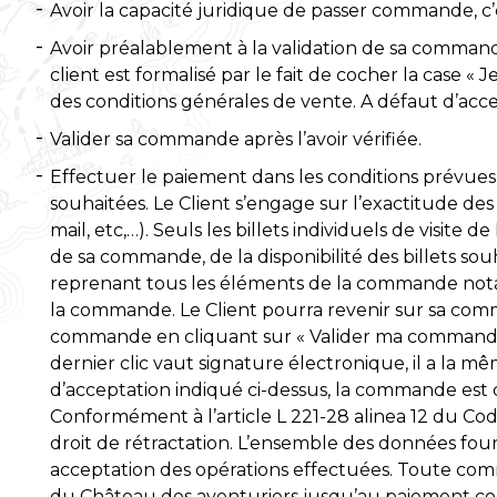
Avoir la capacité juridique de passer commande, c’es
Avoir préalablement à la validation de sa command
client est formalisé par le fait de cocher la case 
des conditions générales de vente. A défaut d’acce
Valider sa commande après l’avoir vérifiée.
Effectuer le paiement dans les conditions prévues.
souhaitées. Le Client s’engage sur l’exactitude d
mail, etc,…). Seuls les billets individuels de visite
de sa commande, de la disponibilité des billets s
reprenant tous les éléments de la commande notamm
la commande. Le Client pourra revenir sur sa comman
commande en cliquant sur « Valider ma commande »
dernier clic vaut signature électronique, il a la m
d’acceptation indiqué ci-dessus, la commande est 
Conformément à l’article L 221-28 alinea 12 du Code
droit de rétractation. L’ensemble des données four
acceptation des opérations effectuées. Toute comm
du Château des aventuriers jusqu’au paiement co