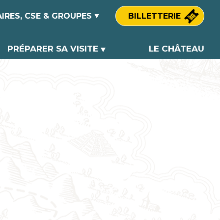
IRES, CSE & GROUPES
BILLETTERIE
laires
PRÉPARER SA VISITE
LE CHÂTEAU
oupes
s du tourisme
Tarifs
 & Assimilés
Calendriers et horaires
ouvez nos
Découvrir nos
En route vers
Infos pratiques
énements
animations !
nos aventures
!
Plan du Parc
Restauration
Accès et itinéraires