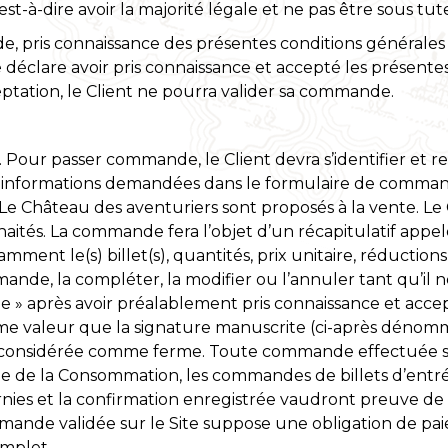
t-à-dire avoir la majorité légale et ne pas être sous tute
e, pris connaissance des présentes conditions générales
« Je déclare avoir pris connaissance et accepté les présen
ptation, le Client ne pourra valider sa commande.
 Pour passer commande, le Client devra s’identifier et re
es informations demandées dans le formulaire de command
 de Le Château des aventuriers sont proposés à la vente. Le
ouhaités. La commande fera l’objet d’un récapitulatif a
ent le(s) billet(s), quantités, prix unitaire, réductio
de, la compléter, la modifier ou l’annuler tant qu’il ne l
 après avoir préalablement pris connaissance et accept
ême valeur que la signature manuscrite (ci-après dénommé
considérée comme ferme. Toute commande effectuée sur l
 de la Consommation, les commandes de billets d’entrée p
nies et la confirmation enregistrée vaudront preuve de 
ande validée sur le Site suppose une obligation de paie
mplet.