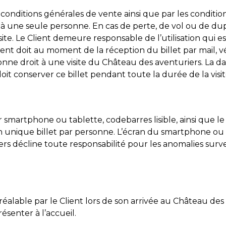
 conditions générales de vente ainsi que par les condition
 à une seule personne. En cas de perte, de vol ou de dupl
e. Le Client demeure responsable de l’utilisation qui est f
ent doit au moment de la réception du billet par mail, véri
nne droit à une visite du Château des aventuriers. La date
 doit conserver ce billet pendant toute la durée de la visit
 smartphone ou tablette, codebarres lisible, ainsi que le ty
nique billet par personne. L’écran du smartphone ou de
ers décline toute responsabilité pour les anomalies surv
préalable par le Client lors de son arrivée au Château de
ésenter à l’accueil.