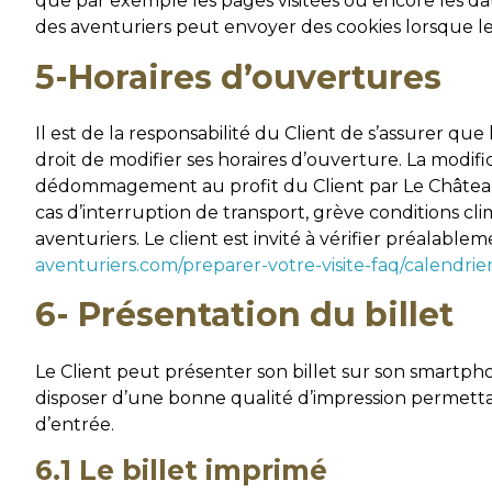
que par exemple les pages visitées ou encore les date
des aventuriers peut envoyer des cookies lorsque le c
5-Horaires d’ouvertures
Il est de la responsabilité du Client de s’assurer qu
droit de modifier ses horaires d’ouverture. La modi
dédommagement au profit du Client par Le Château d
cas d’interruption de transport, grève conditions 
aventuriers. Le client est invité à vérifier préalableme
aventuriers.com/preparer-votre-visite-faq/calendrier
6- Présentation du billet
Le Client peut présenter son billet sur son smartpho
disposer d’une bonne qualité d’impression permettant 
d’entrée.
6.1 Le billet imprimé