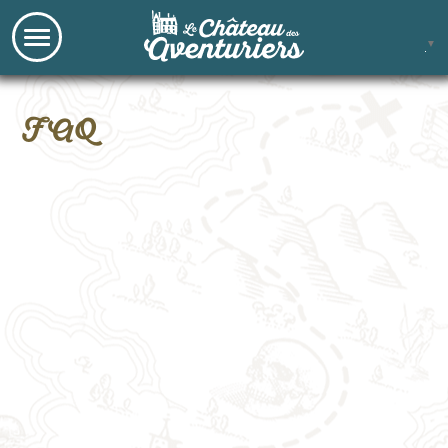
▼
FAQ