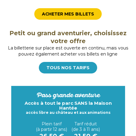
ACHETER MES BILLETS
Petit ou grand aventurier, choisissez
votre offre
La billetterie sur place est ouverte en continu, mais vous
pouvez également acheter vos billets en ligne
TOUS NOS TARIFS
Pass grande aventure
Accès à tout le parc SANS la Maison
Hantée
accès libre au château et aux animations
Plein tarif
Tarif réduit
(à partir 12 ans)
(de 3 à 11 ans)