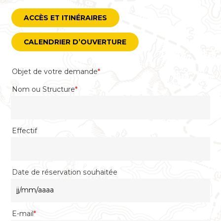
ACCÈS ET ITINÉRAIRES
CALENDRIER D’OUVERTURE
Objet de votre demande
*
Nom ou Structure
*
Effectif
Date de réservation souhaitée
JJ
slash
MM
E-mail
*
slash