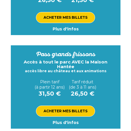
26,50 €
21,50 €
ACHETER MES BILLETS
Plus d'infos
Pass grands frissons
Accès à tout le parc AVEC la Maison
Hantée
accès libre au château et aux animations
Plein tarif
Tarif réduit
(à partir 12 ans)
(de 3 à 11 ans)
31,50 €
26,50 €
ACHETER MES BILLETS
Plus d'infos